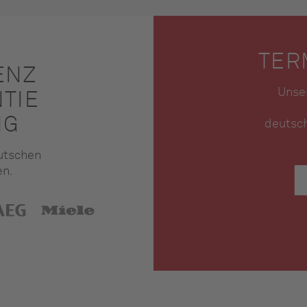
TER
ENZ
Unser
TIE
NG
deutsch
eutschen
en.