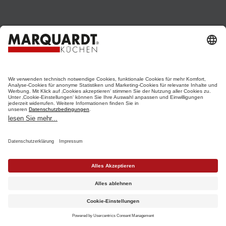
KÜCHENPLANUNG -
DURCHDACHT ZU IHRER
TRAUMKÜCHE
Mit Sicherheit in guten Händen - bei
Marquardt Küchen!
MEHR ERFAHREN
Termin vereinbaren
RATGEBER
Katalog anfordern
Werksstudio finden